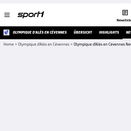


Newstick
OLYMPIQUE D'ALÈS EN CÉVENNES
ÜBERSICHT
HIGHLIGHTS
NE
Home
>
Olympique d'Alès en Cévennes
>
Olympique d'Alès en Cévennes N