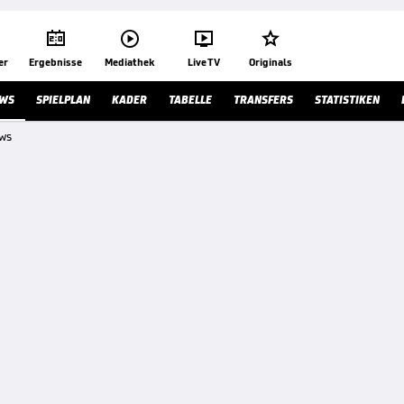




er
Ergebnisse
Mediathek
Live TV
Originals
WS
SPIELPLAN
KADER
TABELLE
TRANSFERS
STATISTIKEN
ews