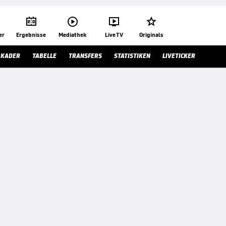




er
Ergebnisse
Mediathek
Live TV
Originals
KADER
TABELLE
TRANSFERS
STATISTIKEN
LIVETICKER