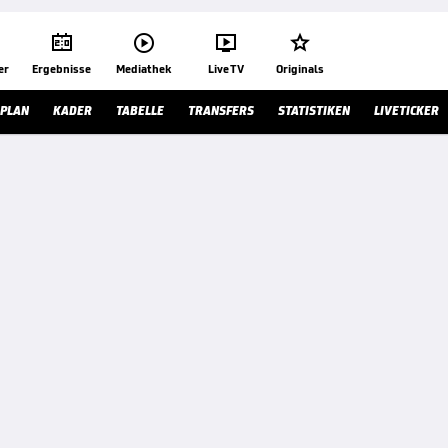




er
Ergebnisse
Mediathek
Live TV
Originals
LPLAN
KADER
TABELLE
TRANSFERS
STATISTIKEN
LIVETICKER