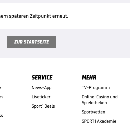
inem späteren Zeitpunkt erneut.
ZUR STARTSEITE
SERVICE
MEHR
k
News-App
TV-Programm
am
Liveticker
Online-Casino und
Spielotheken
Sport1 Deals
Sportwetten
ss
SPORT1 Akademie