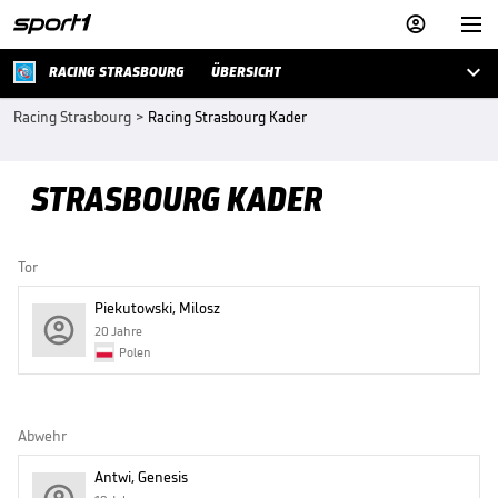



RACING STRASBOURG
ÜBERSICHT
Racing Strasbourg
>
Racing Strasbourg Kader
STRASBOURG KADER
Tor
Piekutowski, Milosz
20 Jahre
Polen
Abwehr
Antwi, Genesis