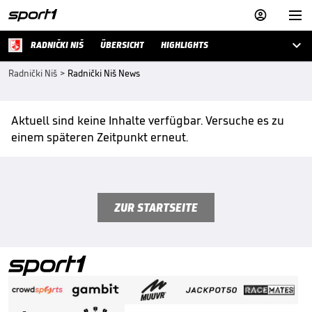



RADNIČKI NIŠ
ÜBERSICHT
HIGHLIGHTS
Radnički Niš
>
Radnički Niš News
Aktuell sind keine Inhalte verfügbar. Versuche es zu
einem späteren Zeitpunkt erneut.
ZUR STARTSEITE