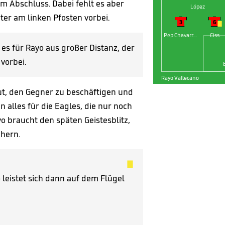
 Abschluss. Dabei fehlt es aber
López
eter am linken Pfosten vorbei.




3
6

Pep Chavarría
Ciss
 es für Rayo aus großer Distanz, der
vorbei.
Rayo Vallecano
ut, den Gegner zu beschäftigen und
 alles für die Eagles, die nur noch
o braucht den späten Geistesblitz,
hern.

o leistet sich dann auf dem Flügel