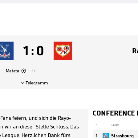
1
:
0
R

Mateta
51'
Telegramm

CONFERENCE 
Fans feiern, und sich die Rayo-
Pl.
Team
wir an dieser Stelle Schluss. Das
e League. Herzlichen Dank fürs
1
Strasbourg