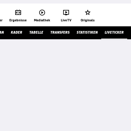




er
Ergebnisse
Mediathek
Live TV
Originals
AN
KADER
TABELLE
TRANSFERS
STATISTIKEN
LIVETICKER