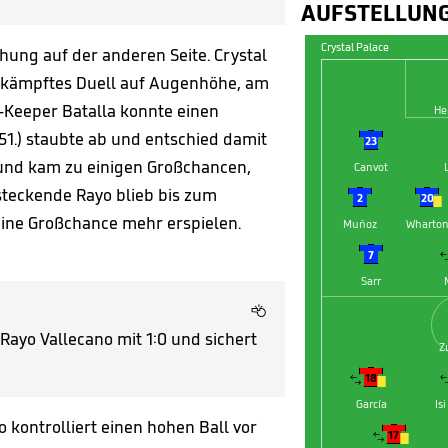
AUFSTELLUN
Crystal Palace
hung auf der anderen Seite. Crystal
umkämpftes Duell auf Augenhöhe, am
-Keeper Batalla konnte einen
He
51.) staubte ab und entschied damit


23
 und kam zu einigen Großchancen,
Canvot
fsteckende Rayo blieb bis zum




2
20

eine Großchance mehr erspielen.
Muñoz
Wharto


7
Sarr

Rayo Vallecano mit 1:0 und sichert
Z


18


García
Is
 kontrolliert einen hohen Ball vor


17

