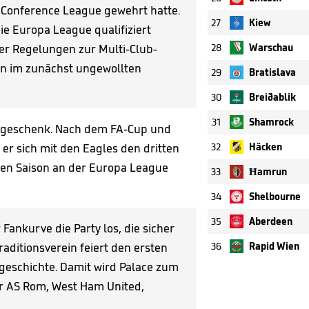
 Conference League gewehrt hatte.
27
Kiew
ie Europa League qualifiziert
r Regelungen zur Multi-Club-
28
Warschau
un im zunächst ungewollten
29
Bratislava
30
Breiðablik
31
Shamrock
edsgeschenk. Nach dem FA-Cup und
er sich mit den Eagles den dritten
32
Häcken
sten Saison an der Europa League
33
Ħamrun
34
Shelbourne
35
Aberdeen
Fankurve die Party los, die sicher
aditionsverein feiert den ersten
36
Rapid Wien
nsgeschichte. Damit wird Palace zum
er AS Rom, West Ham United,