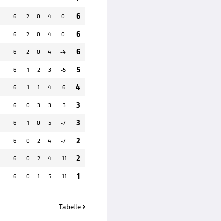
6
6
2
0
4
0
6
6
2
0
4
0
6
6
2
0
4
-4
5
6
1
2
3
-5
4
6
1
1
4
-6
3
6
0
3
3
-3
3
6
1
0
5
-7
2
6
0
2
4
-7
2
6
0
2
4
-11
1
6
0
1
5
-11
Tabelle
