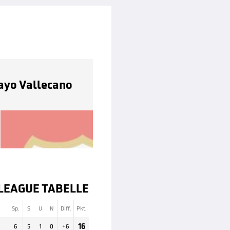
ayo Vallecano
LEAGUE TABELLE
Sp.
S
U
N
Diff.
Pkt.
16
6
5
1
0
+
6