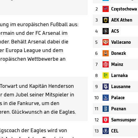
2
Częstochowa
3
AEK Athen
ung im europäischen Fußball aus:
4
ACS
rmain und der FC Arsenal im
er. Behält Arsenal dabei die
5
Vallecano
 der Europa League und dem
6
Donezk
 europäischen Wettbewerbe an
7
Mainz
8
Larnaka
. Torwart und Kapitän Henderson
9
Lausanne
 dem Jubel seiner Mitspieler in
10
Palace
s in die Fankurve, um den
11
Poznan
ren. Glückwunsch an die Eagles.
12
Samsunspor
olgscoach der Eagles wird von
13
CEL