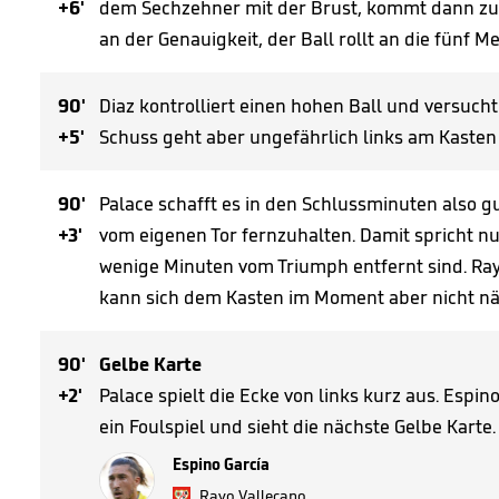
+6'
dem Sechzehner mit der Brust, kommt dann zum
an der Genauigkeit, der Ball rollt an die fünf M
90'
Diaz kontrolliert einen hohen Ball und versucht
+5'
Schuss geht aber ungefährlich links am Kasten 
90'
Palace schafft es in den Schlussminuten also g
+3'
vom eigenen Tor fernzuhalten. Damit spricht nun
wenige Minuten vom Triumph entfernt sind. Ray
kann sich dem Kasten im Moment aber nicht nä
90'
Gelbe Karte
+2'
Palace spielt die Ecke von links kurz aus. Espin
ein Foulspiel und sieht die nächste Gelbe Karte.
Espino García
Rayo Vallecano