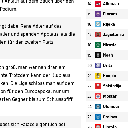
mit Anlauf auf dem Bauch über den
14
Alkmaar
 Podium.
15
Florenz
16
Rijeka
ingt dabei Rene Adler auf das
palier und spenden Applaus, als die
17
Jagiellonia
en für den zweiten Platz
18
Nicosia
19
Noah
20
Drita
lich groß, man war nah dran am
chte. Trotzdem kann der Klub aus
21
Kuopio
icken. Die Liga schloss man auf dem
22
Shkëndija
ation für den Europapokal nur um
23
Mostar
erten Gegner bis zum Schlusspfiff
24
Olomouc
25
Craiova
ass sich Palace eigentlich bei
26
Lincoln