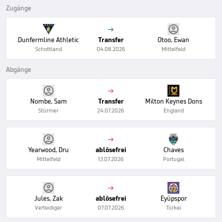
Zugänge

Dunfermline Athletic
Transfer
Otoo, Ewan
Schottland
04.08.2026
Mittelfeld
Abgänge

Nombe, Sam
Transfer
Milton Keynes Dons
Stürmer
24.07.2026
England

Yearwood, Dru
ablösefrei
Chaves
Mittelfeld
13.07.2026
Portugal

Jules, Zak
ablösefrei
Eyüpspor
Verteidiger
07.07.2026
Türkei