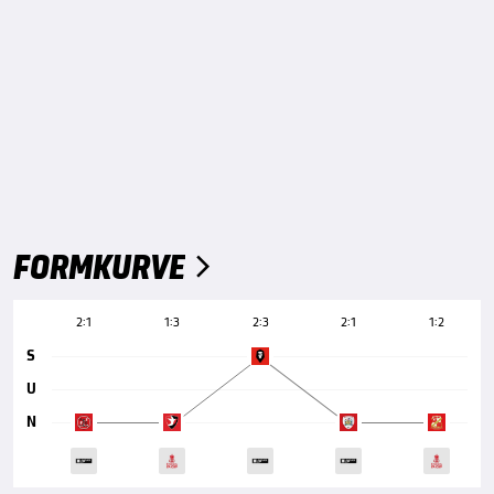
FORMKURVE

2:1
1:3
2:3
2:1
1:2
S
U
N