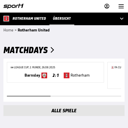



ROTHERHAM UNITED
ÜBERSICHT
Home
>
Rotherham United
MATCHDAYS

LEAGUE CUP, 2. RUNDE, 26.08.2025
FA CUP, 1. 
2 : 1
Barnsley
Rotherham
Ro
ALLE SPIELE