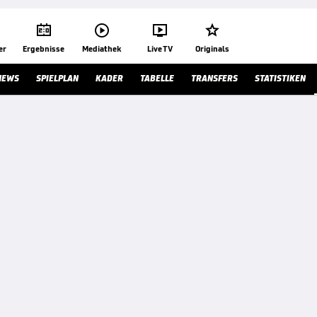




er
Ergebnisse
Mediathek
Live TV
Originals
NEWS
SPIELPLAN
KADER
TABELLE
TRANSFERS
STATISTIKEN