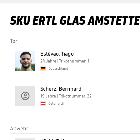
SKU ERTL GLAS AMSTETT
Tor
Estêvão, Tiago
24 Jahre | Trikotnummer: 1
Deutschland
Scherz, Bernhard
19 Jahre | Trikotnummer: 32
Österreich
Abwehr