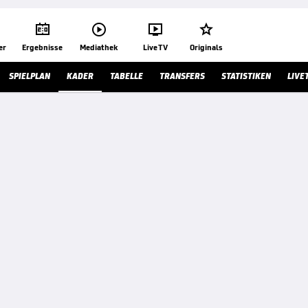




er
Ergebnisse
Mediathek
Live TV
Originals
SPIELPLAN
KADER
TABELLE
TRANSFERS
STATISTIKEN
LIVE