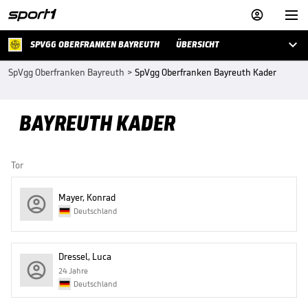



SPVGG OBERFRANKEN BAYREUTH
ÜBERSICHT
SpVgg Oberfranken Bayreuth
>
SpVgg Oberfranken Bayreuth Kader
BAYREUTH KADER
Tor
Mayer, Konrad
Deutschland
Dressel, Luca
24 Jahre
Deutschland