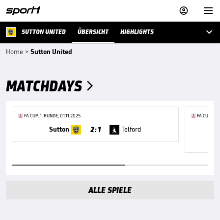



SUTTON UNITED
ÜBERSICHT
HIGHLIGHTS
Home
>
Sutton United
MATCHDAYS

FA CUP, 1. RUNDE, 01.11.2025
FA CUP, 2. 
2 : 1
Sutton
Telford
ALLE SPIELE