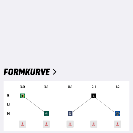
FORMKURVE

3:0
3:1
0:1
2:1
1:2
S
U
N