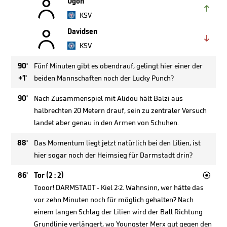

Ugoh

KSV

Davidsen

KSV
90'
Fünf Minuten gibt es obendrauf, gelingt hier einer der
+1'
beiden Mannschaften noch der Lucky Punch?
90'
Nach Zusammenspiel mit Alidou hält Balzi aus
halbrechten 20 Metern drauf, sein zu zentraler Versuch
landet aber genau in den Armen von Schuhen.
88'
Das Momentum liegt jetzt natürlich bei den Lilien, ist
hier sogar noch der Heimsieg für Darmstadt drin?

86'
Tor (2 : 2)
Tooor! DARMSTADT - Kiel 2:2. Wahnsinn, wer hätte das
vor zehn Minuten noch für möglich gehalten? Nach
einem langen Schlag der Lilien wird der Ball Richtung
Grundlinie verlängert, wo Youngster Merx gut gegen den