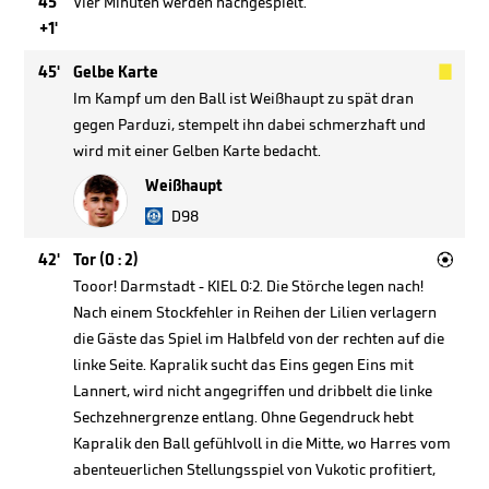
45'
Vier Minuten werden nachgespielt.
+1'

45'
Gelbe Karte
Im Kampf um den Ball ist Weißhaupt zu spät dran
gegen Parduzi, stempelt ihn dabei schmerzhaft und
wird mit einer Gelben Karte bedacht.
Weißhaupt
D98

42'
Tor (0 : 2)
Tooor! Darmstadt - KIEL 0:2. Die Störche legen nach!
Nach einem Stockfehler in Reihen der Lilien verlagern
die Gäste das Spiel im Halbfeld von der rechten auf die
linke Seite. Kapralik sucht das Eins gegen Eins mit
Lannert, wird nicht angegriffen und dribbelt die linke
Sechzehnergrenze entlang. Ohne Gegendruck hebt
Kapralik den Ball gefühlvoll in die Mitte, wo Harres vom
abenteuerlichen Stellungsspiel von Vukotic profitiert,