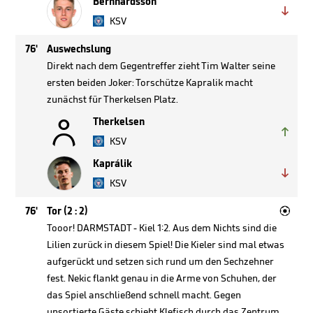
Bernhardsson

KSV
76'
Auswechslung
Direkt nach dem Gegentreffer zieht Tim Walter seine
ersten beiden Joker: Torschütze Kapralik macht
zunächst für Therkelsen Platz.

Therkelsen

KSV
Kaprálik

KSV

76'
Tor (2 : 2)
Tooor! DARMSTADT - Kiel 1:2. Aus dem Nichts sind die
Lilien zurück in diesem Spiel! Die Kieler sind mal etwas
aufgerückt und setzen sich rund um den Sechzehner
fest. Nekic flankt genau in die Arme von Schuhen, der
das Spiel anschließend schnell macht. Gegen
unsortierte Gäste schiebt Klefisch durch das Zentrum