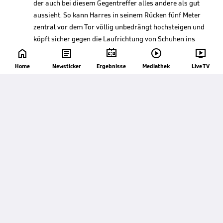
der auch bei diesem Gegentreffer alles andere als gut
aussieht. So kann Harres in seinem Rücken fünf Meter
zentral vor dem Tor völlig unbedrängt hochsteigen und
köpft sicher gegen die Laufrichtung von Schuhen ins
linke Eck ein.





Home
Newsticker
Harres
Ergebnisse
Mediathek
Live TV
KSV
40'
Während Darmstadt den frühen Gegentreffer
zwischenzeitlich gut weggesteckt hatte, ist Kiel
inzwischen die bessere Mannschaft und hat das
Geschehen in dieser Phase fest im Griff.
37'
Ein ganz krummes Ding! Kapralik schlägt eine Ecke von
rechts halbhoch an den kurzen Pfosten, wo sich
Lakenmacher vor der Grundlinie verschätzt und die
Kugel ganz tückisch passieren lässt. Dahinter wischt
Schuhen den aufsetzenden Ball gegen Meffert, von dem
das Spielgerät aus einem Meter wieder pingpongartig