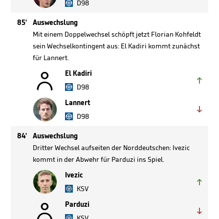
D98
85'
Auswechslung
Mit einem Doppelwechsel schöpft jetzt Florian Kohfeldt
sein Wechselkontingent aus: El Kadiri kommt zunächst
für Lannert.

El Kadiri

D98
Lannert

D98
84'
Auswechslung
Dritter Wechsel aufseiten der Norddeutschen: Ivezic
kommt in der Abwehr für Parduzi ins Spiel.
Ivezic

KSV

Parduzi

KSV