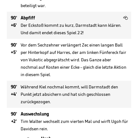
beteiligt war.

90'
Abpfiff
+6'
Der Eckstoß kommt zu kurz, Darmstadt kann klären.
Und damit endet dieses Spiel 2:2!
90'
Vor dem Sechzehner verlängert Zec einen langen Ball
+5'
per Hinterkopf auf Harres, der am linken Fünfereck fair
von Vukotic abgegrätscht wird. Das Ganze aber
nochmal auf Kosten einer Ecke - gleich die letzte Aktion
in diesem Spiel.
90'
Während Kiel nochmal kommt, will Darmstadt den
+4'
Punkt jetzt absichern und hat sich geschlossen
zurückgezogen.
90'
Auswechslung
+2'
Tim Walter wechselt zum vierten Mal und wirft Ugoh für
Davidsen rein.