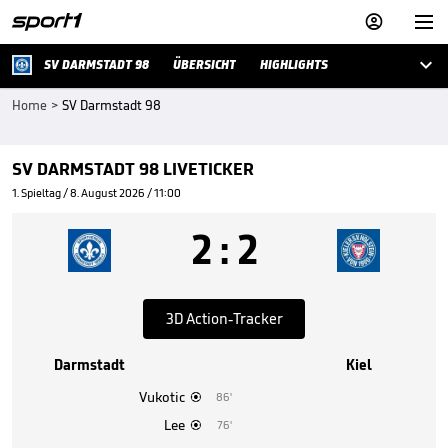



SV DARMSTADT 98
ÜBERSICHT
HIGHLIGHTS
Home
>
SV Darmstadt 98
SV DARMSTADT 98 LIVETICKER
1. Spieltag / 8. August 2026 / 11:00
2
:
2
3D Action-Tracker
Darmstadt
Kiel
Vukotic
86'

Lee
76'
