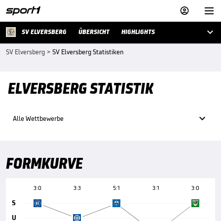



SV ELVERSBERG
ÜBERSICHT
HIGHLIGHTS
SV Elversberg
>
SV Elversberg Statistiken
ELVERSBERG STATISTIK

Alle Wettbewerbe
FORMKURVE
3:0
3:3
5:1
3:1
3:0
S
U