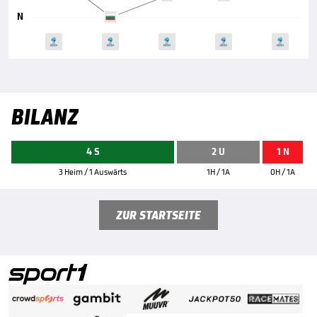
N
BILANZ
4 S
2 U
1 N
3 Heim / 1 Auswärts
1H / 1A
0H / 1A
ZUR STARTSEITE