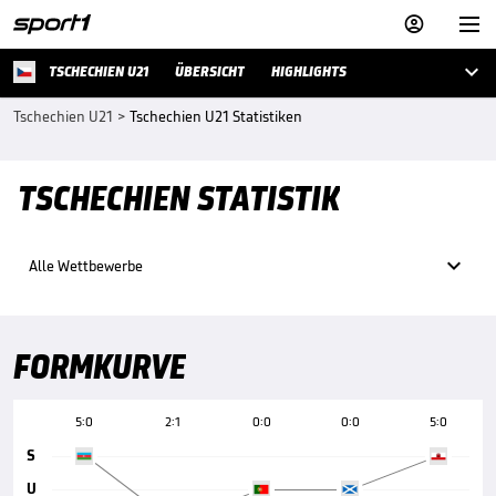



TSCHECHIEN U21
ÜBERSICHT
HIGHLIGHTS
Tschechien U21
>
Tschechien U21 Statistiken
TSCHECHIEN STATISTIK

Alle Wettbewerbe
FORMKURVE
5:0
2:1
0:0
0:0
5:0
S
U