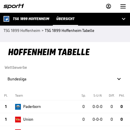



TSG 1899 HOFFENHEIM
ÜBERSICHT
TSG 1899 Hoffenheim
>
TSG 1899 Hoffenheim Tabelle
HOFFENHEIM TABELLE
Wettbewerbe

Bundesliga
Pl.
Team
Sp.
S-U-N
Diff.
Pkt.
1
Paderborn
0
0-0-0
0
0
1
Union
0
0-0-0
0
0