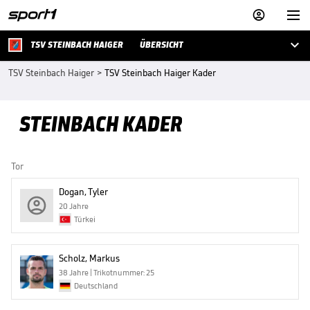



TSV STEINBACH HAIGER
ÜBERSICHT
TSV Steinbach Haiger
>
TSV Steinbach Haiger Kader
STEINBACH KADER
Tor
Dogan, Tyler
20 Jahre
Türkei
Scholz, Markus
38 Jahre | Trikotnummer: 25
Deutschland