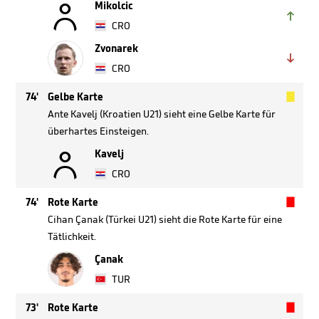

Mikolcic

CRO
Zvonarek

CRO

74'
Gelbe Karte
Ante Kavelj (Kroatien U21) sieht eine Gelbe Karte für
überhartes Einsteigen.

Kavelj
CRO

74'
Rote Karte
Cihan Çanak (Türkei U21) sieht die Rote Karte für eine
Tätlichkeit.
Çanak
TUR

73'
Rote Karte