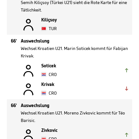
Semih Kiliçsoy (Türkei U21) sieht die Rote Karte für eine
Tätlichkeit.

Kiliçsoy
TUR
66'
Auswechslung
Wechsel Kroatien U21. Marin Soticek kommt für Fabijan
Krivak.

Soticek

CRO

Krivak

CRO
66'
Auswechslung
Wechsel Kroatien U21. Moreno Zivkovic kommt für Téo
Barisic.

Zivkovic
