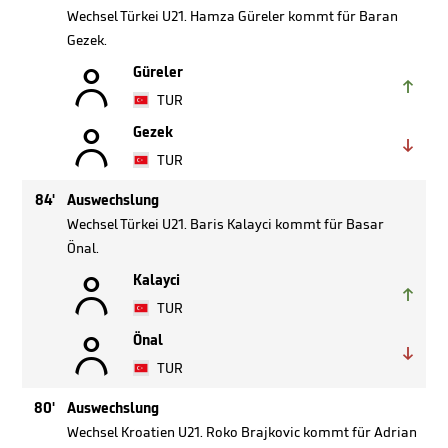
Wechsel Türkei U21. Hamza Güreler kommt für Baran
Gezek.

Güreler

TUR

Gezek

TUR
84'
Auswechslung
Wechsel Türkei U21. Baris Kalayci kommt für Basar
Önal.

Kalayci

TUR

Önal

TUR
80'
Auswechslung
Wechsel Kroatien U21. Roko Brajkovic kommt für Adrian