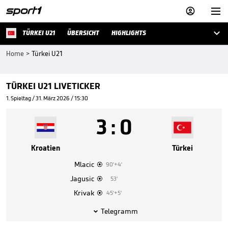



TÜRKEI U21
ÜBERSICHT
HIGHLIGHTS
Home
>
Türkei U21
TÜRKEI U21 LIVETICKER
1. Spieltag / 31. März 2026 / 15:30
3
:
0
Kroatien
Türkei
Mlacic
90'+4'

Jagusic
53'

Krivak
45'+5'

Telegramm
