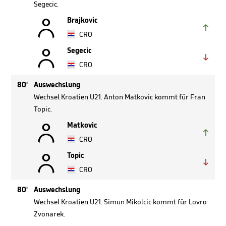
Segecic.

Brajkovic

CRO

Segecic

CRO
80'
Auswechslung
Wechsel Kroatien U21. Anton Matkovic kommt für Fran
Topic.

Matkovic

CRO

Topic

CRO
80'
Auswechslung
Wechsel Kroatien U21. Simun Mikolcic kommt für Lovro
Zvonarek.