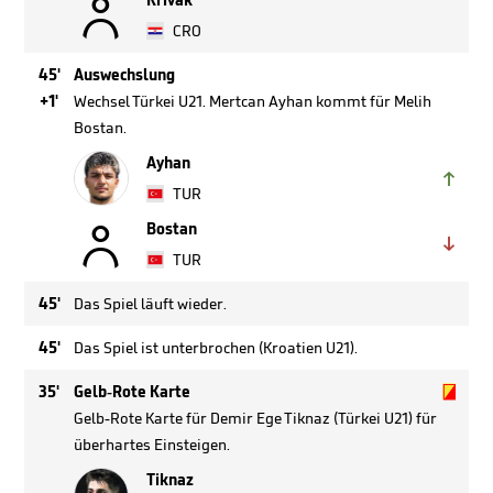

Krivak
CRO
45'
Auswechslung
+1'
Wechsel Türkei U21. Mertcan Ayhan kommt für Melih
Bostan.
Ayhan

TUR

Bostan

TUR
45'
Das Spiel läuft wieder.
45'
Das Spiel ist unterbrochen (Kroatien U21).


35'
Gelb-Rote Karte
Gelb-Rote Karte für Demir Ege Tiknaz (Türkei U21) für
überhartes Einsteigen.
Tiknaz