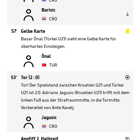
CRO

Barisic

CRO

57'
Gelbe Karte
Basar Önal (Türkei U21) sieht eine Gelbe Karte für
überhartes Einsteigen.

Önal
TUR

53'
Tor (2 : 0)
Tor! Der Spielstand zwischen Kroatien U21 und Türkei
U21 ist 2:0. Adriano Jagusic (Kroatien U21) trifft mit dem
linken Fuß aus der Strafraummitte, in die Tormitte.
Vorbereitet von Ante Kavelj.

Jagusic
CRO

Anpfiff 2. Halbzeit