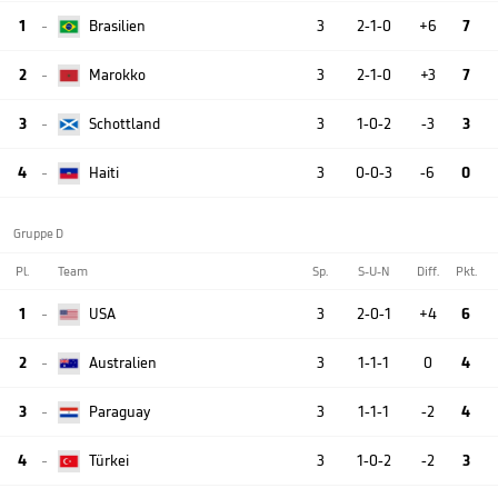
1
Brasilien
3
2-1-0
+6
7

2
Marokko
3
2-1-0
+3
7

3
Schottland
3
1-0-2
-3
3

4
Haiti
3
0-0-3
-6
0

Gruppe D
Pl.
Team
Sp.
S-U-N
Diff.
Pkt.
1
USA
3
2-0-1
+4
6

2
Australien
3
1-1-1
0
4

3
Paraguay
3
1-1-1
-2
4

4
Türkei
3
1-0-2
-2
3
