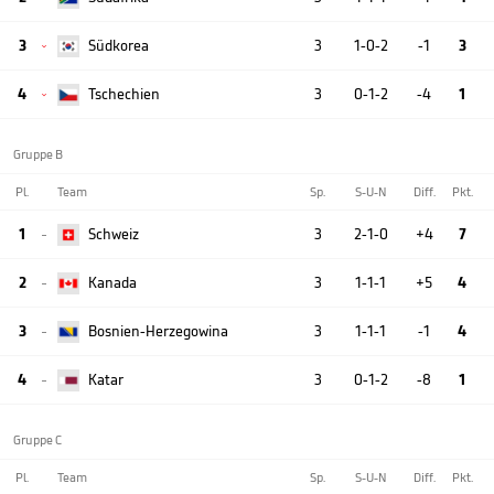
3
Südkorea
3
1-0-2
-1
3

4
Tschechien
3
0-1-2
-4
1

Gruppe B
Pl.
Team
Sp.
S-U-N
Diff.
Pkt.
1
Schweiz
3
2-1-0
+4
7

2
Kanada
3
1-1-1
+5
4

3
Bosnien-Herzegowina
3
1-1-1
-1
4

4
Katar
3
0-1-2
-8
1

Gruppe C
Pl.
Team
Sp.
S-U-N
Diff.
Pkt.