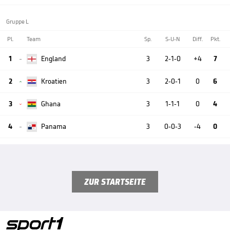
Gruppe L
Pl.
Team
Sp.
S-U-N
Diff.
Pkt.
1
England
3
2-1-0
+4
7

2
Kroatien
3
2-0-1
0
6

3
Ghana
3
1-1-1
0
4

4
Panama
3
0-0-3
-4
0

ZUR STARTSEITE