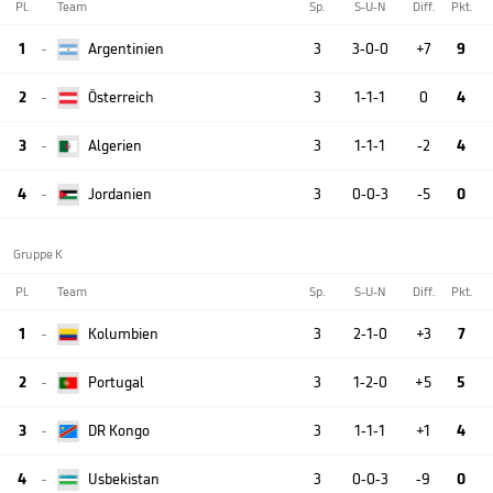
Pl.
Team
Sp.
S-U-N
Diff.
Pkt.
1
Argentinien
3
3-0-0
+7
9

2
Österreich
3
1-1-1
0
4

3
Algerien
3
1-1-1
-2
4

4
Jordanien
3
0-0-3
-5
0

Gruppe K
Pl.
Team
Sp.
S-U-N
Diff.
Pkt.
1
Kolumbien
3
2-1-0
+3
7

2
Portugal
3
1-2-0
+5
5

3
DR Kongo
3
1-1-1
+1
4

4
Usbekistan
3
0-0-3
-9
0
