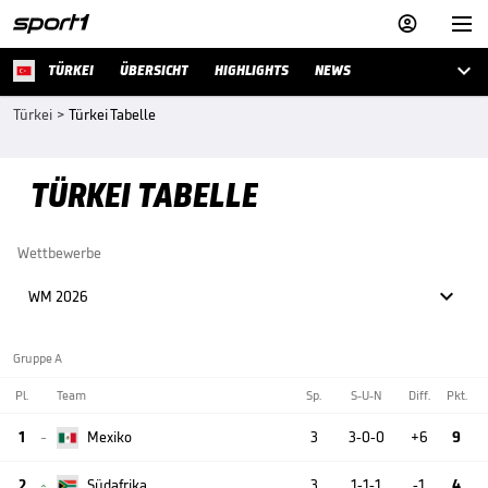



TÜRKEI
ÜBERSICHT
HIGHLIGHTS
NEWS
Türkei
>
Türkei Tabelle
TÜRKEI TABELLE
Wettbewerbe

WM 2026
Gruppe A
Pl.
Team
Sp.
S-U-N
Diff.
Pkt.
1
Mexiko
3
3-0-0
+6
9

2
Südafrika
3
1-1-1
-1
4
