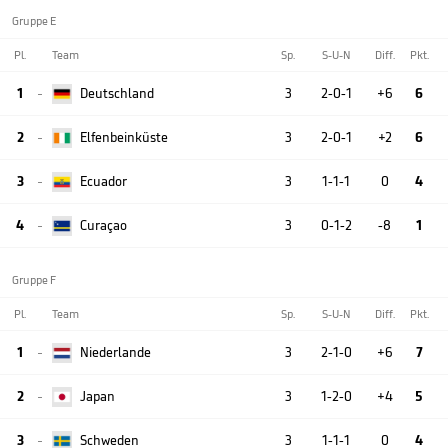
Gruppe E
Pl.
Team
Sp.
S-U-N
Diff.
Pkt.
1
Deutschland
3
2-0-1
+6
6

2
Elfenbeinküste
3
2-0-1
+2
6

3
Ecuador
3
1-1-1
0
4

4
Curaçao
3
0-1-2
-8
1

Gruppe F
Pl.
Team
Sp.
S-U-N
Diff.
Pkt.
1
Niederlande
3
2-1-0
+6
7

2
Japan
3
1-2-0
+4
5

3
Schweden
3
1-1-1
0
4
