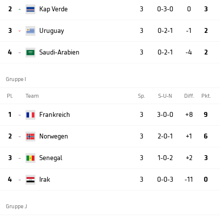
2
Kap Verde
3
0-3-0
0
3

3
Uruguay
3
0-2-1
-1
2

4
Saudi-Arabien
3
0-2-1
-4
2

Gruppe I
Pl.
Team
Sp.
S-U-N
Diff.
Pkt.
1
Frankreich
3
3-0-0
+8
9

2
Norwegen
3
2-0-1
+1
6

3
Senegal
3
1-0-2
+2
3

4
Irak
3
0-0-3
-11
0

Gruppe J