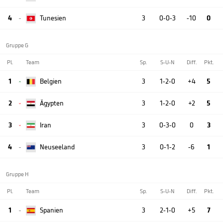
4
Tunesien
3
0-0-3
-10
0

Gruppe G
Pl.
Team
Sp.
S-U-N
Diff.
Pkt.
1
Belgien
3
1-2-0
+4
5

2
Ägypten
3
1-2-0
+2
5

3
Iran
3
0-3-0
0
3

4
Neuseeland
3
0-1-2
-6
1

Gruppe H
Pl.
Team
Sp.
S-U-N
Diff.
Pkt.
1
Spanien
3
2-1-0
+5
7
