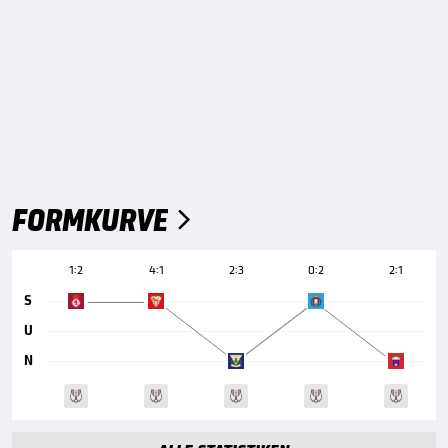
FORMKURVE

1:2
4:1
2:3
0:2
2:1
S
U
N