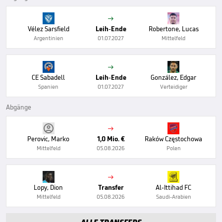

Vélez Sarsfield
Leih-Ende
Robertone, Lucas
Argentinien
01.07.2027
Mittelfeld

CE Sabadell
Leih-Ende
González, Edgar
Spanien
01.07.2027
Verteidiger
Abgänge

Perovic, Marko
1,0 Mio. €
Raków Częstochowa
Mittelfeld
05.08.2026
Polen

Lopy, Dion
Transfer
Al-Ittihad FC
Mittelfeld
05.08.2026
Saudi-Arabien