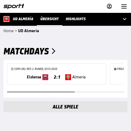



UD ALMERÍA
ÜBERSICHT
HIGHLIGHTS
Home
>
UD Almería
MATCHDAYS

COPA DEL REY, 2. RUNDE, 03.12.2025
FREUNDSCHA
2 : 1
Eldense
Almería
ALLE SPIELE