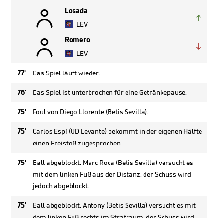

Losada

LEV

Romero

LEV
77'
Das Spiel läuft wieder.
76'
Das Spiel ist unterbrochen für eine Getränkepause.
75'
Foul von Diego Llorente (Betis Sevilla).
75'
Carlos Espí (UD Levante) bekommt in der eigenen Hälfte
einen Freistoß zugesprochen.
75'
Ball abgeblockt. Marc Roca (Betis Sevilla) versucht es
mit dem linken Fuß aus der Distanz, der Schuss wird
jedoch abgeblockt.
75'
Ball abgeblockt. Antony (Betis Sevilla) versucht es mit
dem linken Fuß rechts im Strafraum, der Schuss wird