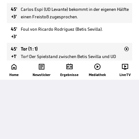
45'
Carlos Espí (UD Levante) bekommt in der eigenen Hälfte
+3'
einen Freistoß zugesprochen.
45'
Foul von Ricardo Rodríguez (Betis Sevilla).
+3'

45'
Tor (1 : 1)
+1'
Tor! Der Spielstand zwischen Betis Sevilla und UD
Levante ist 1:1. Carlos Espí (UD Levante) trifft mit dem





rechten Fuß aus der Strafraummitte, unten links.
Home
Newsticker
Ergebnisse
Mediathek
Live TV
Vorbereitet von Pablo Martínez mit einem Steilpass
nach einem Konter.

Espí
LEV
45'
Ball pariert. Cucho Hernández (Betis Sevilla) versucht es
mit dem rechten Fuß aus der Strafraummitte, der
Schuss wird aber in der Mitte des Kastens gehalten.