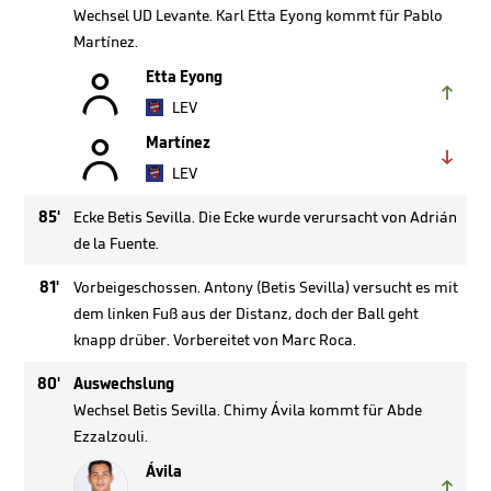
Wechsel UD Levante. Karl Etta Eyong kommt für Pablo
Martínez.

Etta Eyong

LEV

Martínez

LEV
85'
Ecke Betis Sevilla. Die Ecke wurde verursacht von Adrián
de la Fuente.
81'
Vorbeigeschossen. Antony (Betis Sevilla) versucht es mit
dem linken Fuß aus der Distanz, doch der Ball geht
knapp drüber. Vorbereitet von Marc Roca.
80'
Auswechslung
Wechsel Betis Sevilla. Chimy Ávila kommt für Abde
Ezzalzouli.
Ávila
