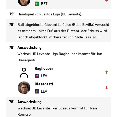

BET
79'
Handspiel von Carlos Espí (UD Levante).
78'
Ball abgeblockt. Giovani Lo Celso (Betis Sevilla) versucht
es mit dem linken Fuß aus der Distanz, der Schuss wird
jedoch abgeblockt. Vorbereitet von Abde Ezzalzouli.
78'
Auswechslung
Wechsel UD Levante. Ugo Raghouber kommt für Jon
Olasagasti.

Raghouber

LEV
Olasagasti

LEV
78'
Auswechslung
Wechsel UD Levante. Iker Losada kommt für Iván
Romero.