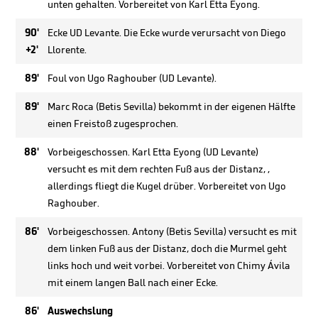
unten gehalten. Vorbereitet von Karl Etta Eyong.
90'
Ecke UD Levante. Die Ecke wurde verursacht von Diego
+2'
Llorente.
89'
Foul von Ugo Raghouber (UD Levante).
89'
Marc Roca (Betis Sevilla) bekommt in der eigenen Hälfte
einen Freistoß zugesprochen.
88'
Vorbeigeschossen. Karl Etta Eyong (UD Levante)
versucht es mit dem rechten Fuß aus der Distanz, ,
allerdings fliegt die Kugel drüber. Vorbereitet von Ugo
Raghouber.
86'
Vorbeigeschossen. Antony (Betis Sevilla) versucht es mit
dem linken Fuß aus der Distanz, doch die Murmel geht
links hoch und weit vorbei. Vorbereitet von Chimy Ávila
mit einem langen Ball nach einer Ecke.
86'
Auswechslung