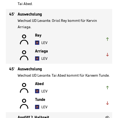
Tai Abed.
45'
Auswechslung
Wechsel UD Levante. Oriol Rey kommt für Kervin
Arriaga.

Rey

LEV

Arriaga

LEV
45'
Auswechslung
Wechsel UD Levante. Tai Abed kommt für Kareem Tunde.

Abed

LEV

Tunde

LEV

Anpfiff 2. Halbzeit