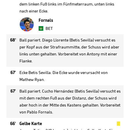
dem linken Fuß links im Fünfmeterraum, unten links
nach einer Ecke.
Fornals
BET
68'
Ball pariert. Diego Llorente (Betis Sevilla) versucht es
per Kopf aus der Strafraummitte, der Schuss wird aber
links unten gehalten. Vorbereitet von Antony mit einer
Flanke.
67'
Ecke Betis Sevilla. Die Ecke wurde verursacht von
Mathew Ryan.
67'
Ball pariert. Cucho Hernández (Betis Sevilla) versucht es
mit dem rechten Fuß aus der Distanz, der Schuss wird
aber hoch in der Mitte des Kastens gehalten. Vorbereitet
von Pablo Fornals.

66'
Gelbe Karte