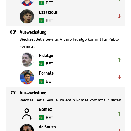
BET
Ezzalzouli

BET
80'
Auswechslung
Wechsel Betis Sevilla. Álvaro Fidalgo kommt für Pablo
Fornals.
Fidalgo

BET
Fornals

BET
79'
Auswechslung
Wechsel Betis Sevilla. Valentín Gómez kommt für Natan.

Gómez

BET
de Souza