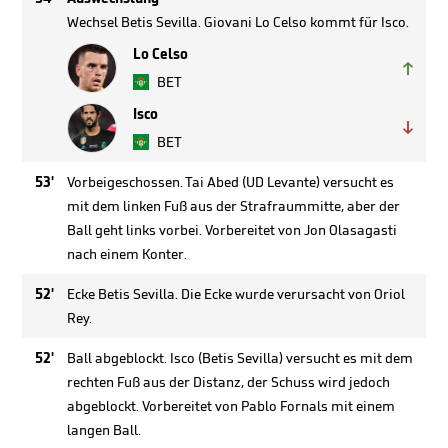
Wechsel Betis Sevilla. Giovani Lo Celso kommt für Isco.
Lo Celso

BET
Isco

BET
53'
Vorbeigeschossen. Tai Abed (UD Levante) versucht es
mit dem linken Fuß aus der Strafraummitte, aber der
Ball geht links vorbei. Vorbereitet von Jon Olasagasti
nach einem Konter.
52'
Ecke Betis Sevilla. Die Ecke wurde verursacht von Oriol
Rey.
52'
Ball abgeblockt. Isco (Betis Sevilla) versucht es mit dem
rechten Fuß aus der Distanz, der Schuss wird jedoch
abgeblockt. Vorbereitet von Pablo Fornals mit einem
langen Ball.