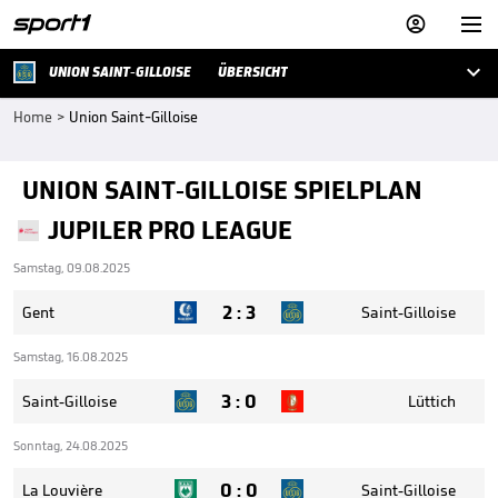



UNION SAINT-GILLOISE
ÜBERSICHT
Home
>
Union Saint-Gilloise
UNION SAINT-GILLOISE SPIELPLAN
JUPILER PRO LEAGUE
Samstag, 09.08.2025
2
:
3
Gent
Saint-Gilloise
Samstag, 16.08.2025
3
:
0
Saint-Gilloise
Lüttich
Sonntag, 24.08.2025
0
:
0
La Louvière
Saint-Gilloise