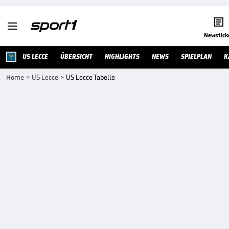


Newstick
US LECCE
ÜBERSICHT
HIGHLIGHTS
NEWS
SPIELPLAN
K
Home
>
US Lecce
>
US Lecce Tabelle