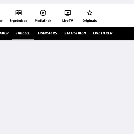




er
Ergebnisse
Mediathek
Live TV
Originals
ADER
TABELLE
TRANSFERS
STATISTIKEN
LIVETICKER