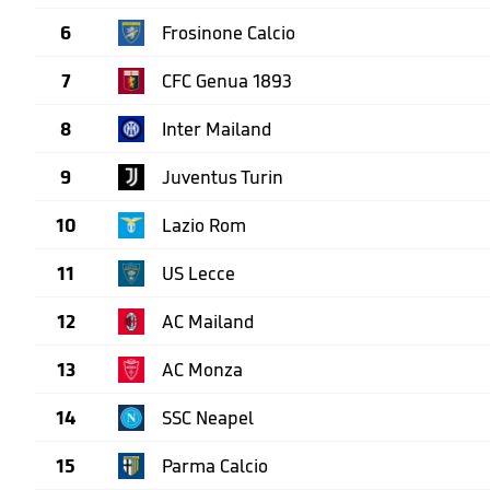
6
Frosinone Calcio
7
CFC Genua 1893
8
Inter Mailand
9
Juventus Turin
10
Lazio Rom
11
US Lecce
12
AC Mailand
13
AC Monza
14
SSC Neapel
15
Parma Calcio