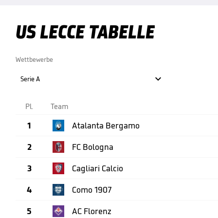
US LECCE TABELLE
Wettbewerbe

Serie A
Pl.
Team
1
Atalanta Bergamo
2
FC Bologna
3
Cagliari Calcio
4
Como 1907
5
AC Florenz