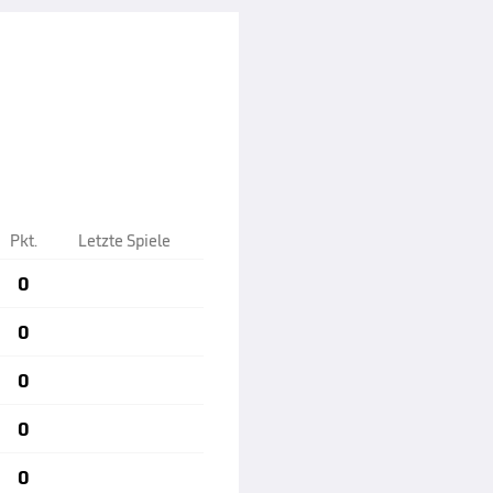
Pkt.
Letzte Spiele
0
0
0
0
0