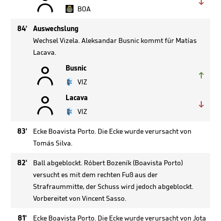


BOA
84'
Auswechslung
Wechsel Vizela. Aleksandar Busnic kommt für Matías
Lacava.

Busnic

VIZ

Lacava

VIZ
83'
Ecke Boavista Porto. Die Ecke wurde verursacht von
Tomás Silva.
82'
Ball abgeblockt. Róbert Bozeník (Boavista Porto)
versucht es mit dem rechten Fuß aus der
Strafraummitte, der Schuss wird jedoch abgeblockt.
Vorbereitet von Vincent Sasso.
81'
Ecke Boavista Porto. Die Ecke wurde verursacht von Jota