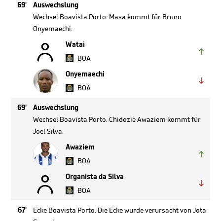
69'
Auswechslung
Wechsel Boavista Porto. Masa kommt für Bruno
Onyemaechi.

Watai

BOA
Onyemaechi

BOA
69'
Auswechslung
Wechsel Boavista Porto. Chidozie Awaziem kommt für
Joel Silva.
Awaziem

BOA

Organista da Silva

BOA
67'
Ecke Boavista Porto. Die Ecke wurde verursacht von Jota