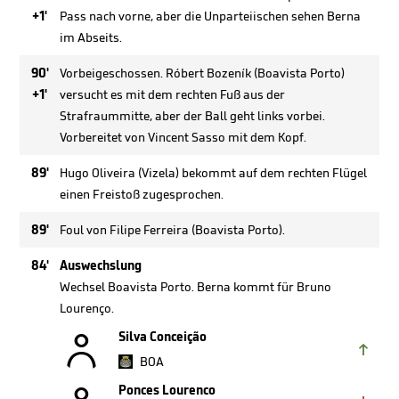
+1'
Pass nach vorne, aber die Unparteiischen sehen Berna
im Abseits.
90'
Vorbeigeschossen. Róbert Bozeník (Boavista Porto)
+1'
versucht es mit dem rechten Fuß aus der
Strafraummitte, aber der Ball geht links vorbei.
Vorbereitet von Vincent Sasso mit dem Kopf.
89'
Hugo Oliveira (Vizela) bekommt auf dem rechten Flügel
einen Freistoß zugesprochen.
89'
Foul von Filipe Ferreira (Boavista Porto).
84'
Auswechslung
Wechsel Boavista Porto. Berna kommt für Bruno
Lourenço.

Silva Conceição

BOA
Ponces Lourenco