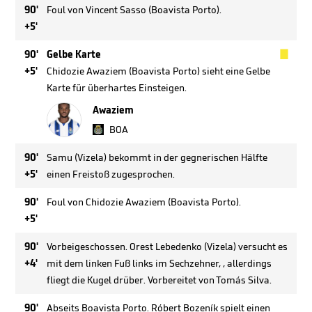
90'
Foul von Vincent Sasso (Boavista Porto).
+5'

90'
Gelbe Karte
+5'
Chidozie Awaziem (Boavista Porto) sieht eine Gelbe
Karte für überhartes Einsteigen.
Awaziem
BOA
90'
Samu (Vizela) bekommt in der gegnerischen Hälfte
+5'
einen Freistoß zugesprochen.
90'
Foul von Chidozie Awaziem (Boavista Porto).
+5'
90'
Vorbeigeschossen. Orest Lebedenko (Vizela) versucht es
+4'
mit dem linken Fuß links im Sechzehner, , allerdings
fliegt die Kugel drüber. Vorbereitet von Tomás Silva.
90'
Abseits Boavista Porto. Róbert Bozeník spielt einen