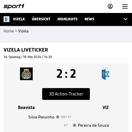



VIZELA
ÜBERSICHT
HIGHLIGHTS
NEWS
Home
>
Vizela
VIZELA LIVETICKER
34. Spieltag / 18. Mai 2024 / 14:30
2
:
2
3D Action-Tracker
Boavista
VIZ
Silva Reisinho
90'+11'

Pereira de Souza
61'
