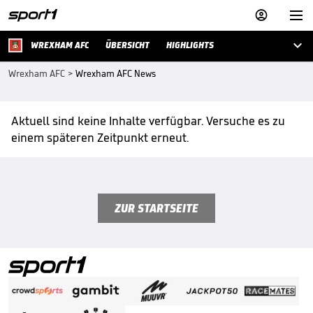



WREXHAM AFC
ÜBERSICHT
HIGHLIGHTS
Wrexham AFC
>
Wrexham AFC News
Aktuell sind keine Inhalte verfügbar. Versuche es zu
einem späteren Zeitpunkt erneut.
ZUR STARTSEITE