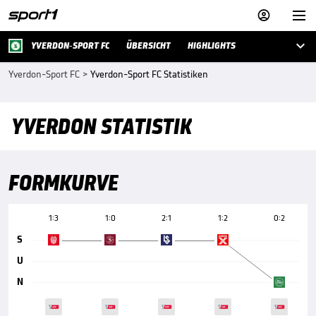



YVERDON-SPORT FC
ÜBERSICHT
HIGHLIGHTS
Yverdon-Sport FC
>
Yverdon-Sport FC Statistiken
YVERDON STATISTIK
FORMKURVE
1:3
1:0
2:1
1:2
0:2
S
U
N