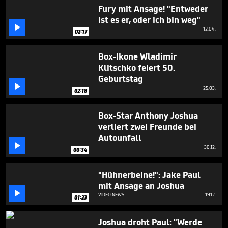
seconds
Fury mit Ansage! "Entweder
ist es er, oder ich bin weg"

12.04.
02:17
Box-Ikone Wladimir
Klitschko feiert 50.
Geburtstag

25.03.
02:18
Box-Star Anthony Joshua
verliert zwei Freunde bei
Autounfall

30.12.
00:34
"Hühnerbeine!": Jake Paul
mit Ansage an Joshua

VIDEO NEWS
19.12.
01:23
Joshua droht Paul: "Werde