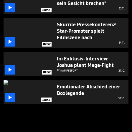
sein Gesicht brechen"

22.11.
00:55
Skurrile Pressekonferenz!
Star-Promoter spielt
Filmszene nach

14.11.
02:57
Im Exklusiv-Interview:
Joshua plant Mega-Fight

KAMPFSPORT
21.10.

01:57
Emotionaler Abschied einer
Boxlegende

10.10.
00:53