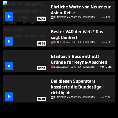
Ehrliche Worte von Neuer zur
Asien-Reise

BUNDESLIGA MEDIATHEK HIGHLIGHTS
vor 7 Std.
02:45
Bester VAR der Welt? Das
sagt Dankert

BUNDESLIGA MEDIATHEK HIGHLIGHTS
vor 7 Std.
01:04
Gladbach-Boss enthüllt
Gründe für Reyna-Abschied

BUNDESLIGA MEDIATHEK HIGHLIGHTS
vor 10 Std.
00:56
Bei diesen Superstars
kassierte die Bundesliga
richtig ab

BUNDESLIGA MEDIATHEK HIGHLIGHTS
vor 11 Std.
03:01