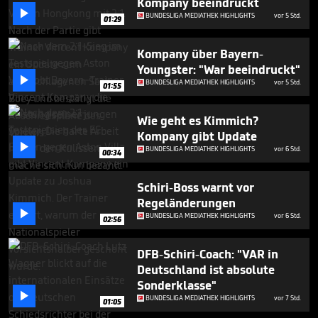
Kompany beeindruckt
2

BUNDESLIGA MEDIATHEK HIGHLIGHTS
vor 5 Std.
minutes,
01:29
28
seconds
Kompany über Bayern-
Youngster: "War beeindruckt"

BUNDESLIGA MEDIATHEK HIGHLIGHTS
vor 5 Std.
01:55
Wie geht es Kimmich?
Kompany gibt Update

BUNDESLIGA MEDIATHEK HIGHLIGHTS
vor 6 Std.
00:34
Schiri-Boss warnt vor
Regeländerungen

BUNDESLIGA MEDIATHEK HIGHLIGHTS
vor 6 Std.
02:56
DFB-Schiri-Coach: "VAR in
Deutschland ist absolute
Sonderklasse"

BUNDESLIGA MEDIATHEK HIGHLIGHTS
vor 7 Std.
01:05