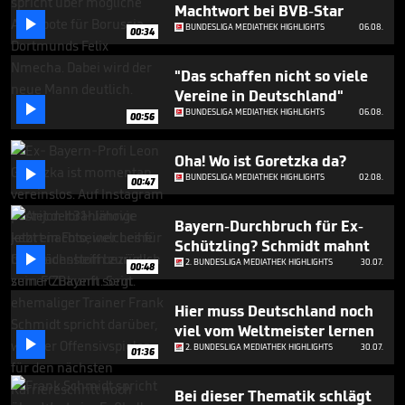
5
Machtwort bei BVB-Star

minutes,
BUNDESLIGA MEDIATHEK HIGHLIGHTS
06.08.
00:34
55
seconds
"Das schaffen nicht so viele
Vereine in Deutschland"

BUNDESLIGA MEDIATHEK HIGHLIGHTS
06.08.
00:56
Oha! Wo ist Goretzka da?

BUNDESLIGA MEDIATHEK HIGHLIGHTS
02.08.
00:47
Bayern-Durchbruch für Ex-
Schützling? Schmidt mahnt

2. BUNDESLIGA MEDIATHEK HIGHLIGHTS
30.07.
00:48
Hier muss Deutschland noch
viel vom Weltmeister lernen

2. BUNDESLIGA MEDIATHEK HIGHLIGHTS
30.07.
01:36
Bei dieser Thematik schlägt