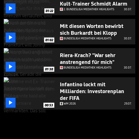
Kult-Trainer Schmidt Alarm

2. BUNDESLIGA MEDIATHEK HIGHLIGHTS
30.07.
01:22
Mit diesen Worten bewirbt
sich Burkardt bei Klopp

BUNDESLIGA MEDIATHEK HIGHLIGHTS
30.07.
01:02
Riera-Krach? "War sehr
anstrengend für mich"

BUNDESLIGA MEDIATHEK HIGHLIGHTS
30.07.
01:30
Infantino lockt mit
Milliarden: Investorenplan
der FIFA

WM 2026
29.07.
00:53