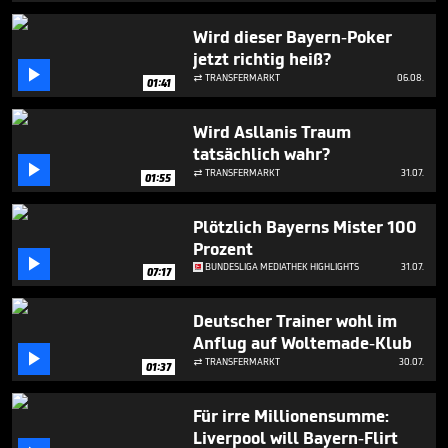
21
seconds
Wird dieser Bayern-Poker
jetzt richtig heiß?

TRANSFERMARKT
06.08.

01:41
Wird Asllanis Traum
tatsächlich wahr?

TRANSFERMARKT
31.07.

01:55
Plötzlich Bayerns Mister 100
Prozent

BUNDESLIGA MEDIATHEK HIGHLIGHTS
31.07.
07:17
Deutscher Trainer wohl im
Anflug auf Woltemade-Klub

TRANSFERMARKT
30.07.

01:37
Für irre Millionensumme:
Liverpool will Bayern-Flirt