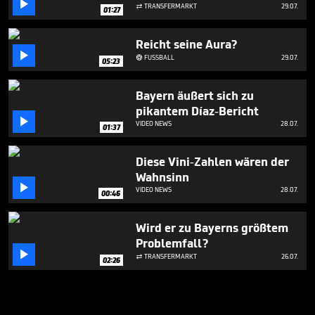

TRANSFERMARKT
29.07.

01:27
Reicht seine Aura?

FUSSBALL
29.07.

05:23
Bayern äußert sich zu
pikantem Díaz-Bericht

VIDEO NEWS
28.07.
01:37
Diese Vini-Zahlen wären der
Wahnsinn

VIDEO NEWS
28.07.
00:46
Wird er zu Bayerns größtem
Problemfall?

TRANSFERMARKT
26.07.

02:26