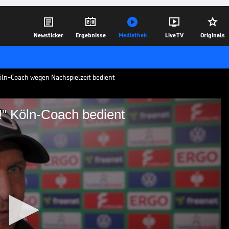





Newsticker
Ergebnisse
Mediathek
Live TV
Originals
Köln-Coach wegen Nachspielzeit bedient
s!" Köln-Coach bedient
rständnis!" Köln-Coach
icht im Interview über die lange
des DFB-Pokal gegen Bayer Leverkusen.
06.02.25