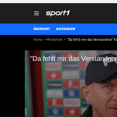

ÜBERSICHT
KATEGORIEN
Home
>
Mediathek
>
"Da fehlt mir das Verständnis!" 
"Da fehlt mir das Verständni
"Da fehlt mir das Ve
bedient
Köln-Trainer Gerhard Struber spr
Nachspielzeit im Viertelfinale 
DFB-POKAL