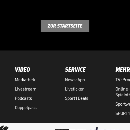
ZUR STARTSEITE
VIDEO
SERVICE
MEHR
Mediathek
News-App
TV-Pr
Livestream
Liveticker
Online
Spielo
Podcasts
Sport1 Deals
Sportw
Doppelpass
SPORT1