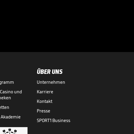
"Für mich klar der
weltbeste
Stürmer"

DFB-POKAL
23.05.
02:08
ÜBER UNS
ogramm
Unternehmen
-Casino und
Karriere
theken
Kontakt
etten
Presse
 Akademie
SPORT1 Business