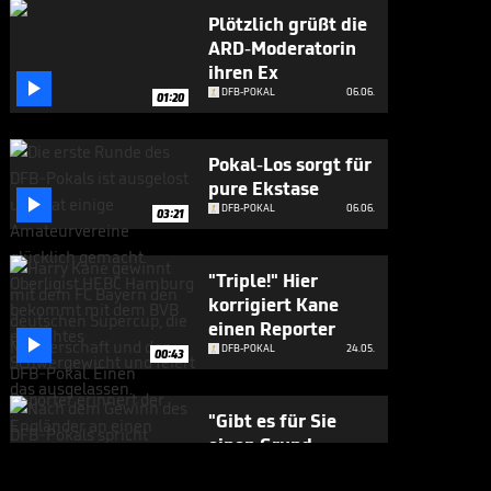
Plötzlich grüßt die
ARD-Moderatorin
ihren Ex

DFB-POKAL
06.06.
01:20
Pokal-Los sorgt für
pure Ekstase

DFB-POKAL
06.06.
03:21
"Triple!" Hier
korrigiert Kane
einen Reporter

DFB-POKAL
24.05.
00:43
"Gibt es für Sie
einen Grund,
Bayern zu

DFB-POKAL
24.05.