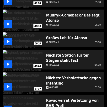

minutes,
FUSSBALL
05.08.

00:50
59
seconds
Mudryk-Comeback? Das sagt
Alonso

FUSSBALL
05.08.

00:33
Großes Lob für Alonso

FUSSBALL
05.08.

00:23
Nächste Station für ter
Stegen steht fest

FUSSBALL
04.08.

00:40
Nächste Verbalattacke gegen
Infantino

WM 2026
02.08.
01:37
Kovac verrät Verletzung von
BVB-Profi