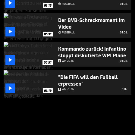

FUSSBALL
01.08.

01:15
Der BVB-Schreckmoment im
Video

FUSSBALL
01.08.

05:11
Kommando zurück! Infantino
stoppt diskutierte WM-Pläne

WM 2026
01.08.
00:51
"Die FIFA will den Fußball
erpressen"

WM 2026
31.07.
01:19