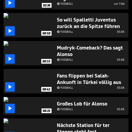
minute,

FUSSBALL
vor 1 Std.

02:26
5
seconds
So will Spalletti Juventus
zurück an die Spitze führen

FUSSBALL
05.08.

00:50
Mudryk-Comeback? Das sagt
Alonso

FUSSBALL
05.08.

00:33
Fans flippen bei Salah-
Ankunft in Türkei völlig aus

FUSSBALL
05.08.

00:43
Großes Lob für Alonso

FUSSBALL
05.08.

00:23
Nächste Station für ter
Stegen steht fest