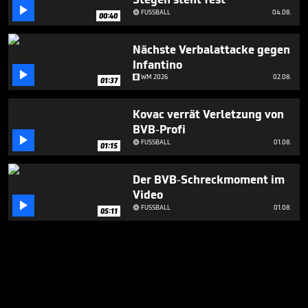

FUSSBALL
04.08.

00:40
Nächste Verbalattacke gegen
Infantino

WM 2026
02.08.
01:37
Kovac verrät Verletzung von
BVB-Profi

FUSSBALL
01.08.

01:15
Der BVB-Schreckmoment im
Video

FUSSBALL
01.08.

05:11