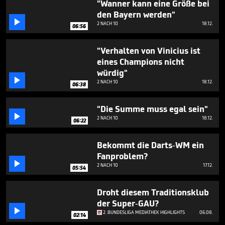
"Wanner kann eine Größe bei
den Bayern werden"

2 NACH 10
18.12.
06:56
"Verhalten von Vinicius ist
eines Champions nicht
würdig"

2 NACH 10
18.12.
06:38
"Die Summe muss egal sein"

2 NACH 10
18.12.
06:22
Bekommt die Darts-WM ein
Fanproblem?

2 NACH 10
17.12.
05:54
Droht diesem Traditionsklub
der Super-GAU?

2. BUNDESLIGA MEDIATHEK HIGHLIGHTS
06.08.
02:14