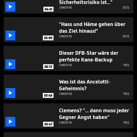
Sicherheitsrisiko ist…"
minutes,

23
2 NACH 10
20.12.
04:41
seconds
"Hass und Häme gehen über
das Ziel hinaus!"

2 NACH 10
20.12.
05:09
Dieser DFB-Star wäre der
perfekte Kane-Backup

2 NACH 10
19.12.
06:15
Was ist das Ancelotti-
Geheimnis?

2 NACH 10
19.12.
05:46
Clemens? "... dann muss jeder
Gegner Angst haben"

2 NACH 10
19.12.
05:47