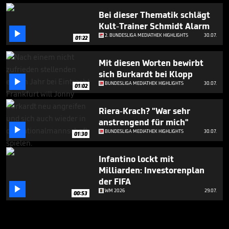
Bei dieser Thematik schlägt
Kult-Trainer Schmidt Alarm

2. BUNDESLIGA MEDIATHEK HIGHLIGHTS
30.07.
01:22
Mit diesen Worten bewirbt
sich Burkardt bei Klopp

BUNDESLIGA MEDIATHEK HIGHLIGHTS
30.07.
01:02
Riera-Krach? "War sehr
anstrengend für mich"

BUNDESLIGA MEDIATHEK HIGHLIGHTS
30.07.
01:30
Infantino lockt mit
Milliarden: Investorenplan
der FIFA

WM 2026
29.07.
00:53