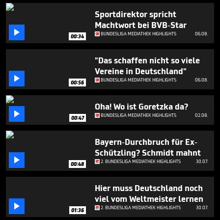
Sportdirektor spricht
Machtwort bei BVB-Star

BUNDESLIGA MEDIATHEK HIGHLIGHTS
06.08.
00:34
"Das schaffen nicht so viele
Vereine in Deutschland"

BUNDESLIGA MEDIATHEK HIGHLIGHTS
06.08.
00:56
Oha! Wo ist Goretzka da?

BUNDESLIGA MEDIATHEK HIGHLIGHTS
02.08.
00:47
Bayern-Durchbruch für Ex-
Schützling? Schmidt mahnt

2. BUNDESLIGA MEDIATHEK HIGHLIGHTS
30.07.
00:48
Hier muss Deutschland noch
viel vom Weltmeister lernen

2. BUNDESLIGA MEDIATHEK HIGHLIGHTS
30.07.
01:36