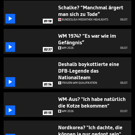
Schalke? “Manchmal ärgert
man sich zu Tode”

BUNDESLIGA MEDIATHEK HIGHLIGHTS
06.07.
01:18
WM 1974? “Es war wie im
Gefängnis”

WM 2026
06.07.
02:37
Deshalb boykottierte eine
DFB-Legende das
Nationalteam

FRAUEN-WM QUALIFIKATION
06.07.
01:14
WM-Aus? "Ich habe natürlich
die Kotze bekommen"

WM 2026
03.07.
01:15
Nordkorea? "Ich dachte, die
können ja nur gedopt sein"