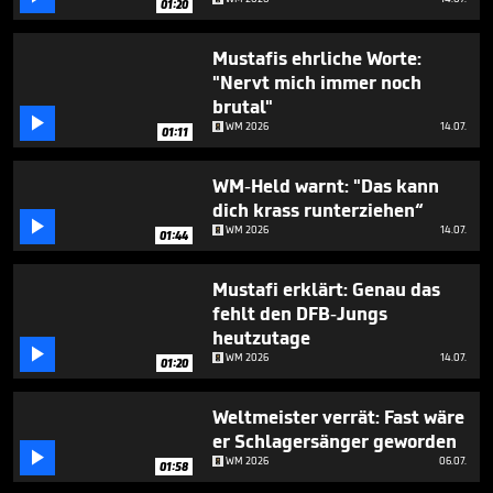
01:20
seconds
Mustafis ehrliche Worte:
"Nervt mich immer noch
brutal"

WM 2026
14.07.
01:11
WM-Held warnt: "Das kann
dich krass runterziehen“

WM 2026
14.07.
01:44
Mustafi erklärt: Genau das
fehlt den DFB-Jungs
heutzutage

WM 2026
14.07.
01:20
Weltmeister verrät: Fast wäre
er Schlagersänger geworden

WM 2026
06.07.
01:58