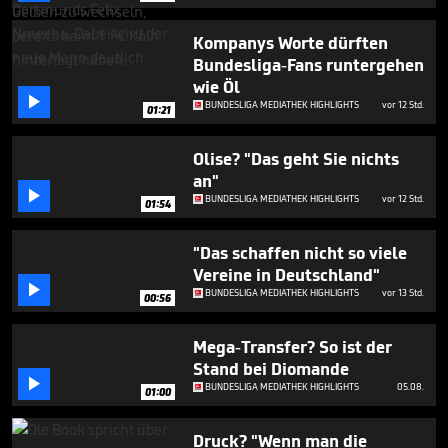
seconds
Kompanys Worte dürften
Bundesliga-Fans runtergehen
wie Öl

BUNDESLIGA MEDIATHEK HIGHLIGHTS
vor 12 Std.
01:21
Olise? "Das geht Sie nichts
an"

BUNDESLIGA MEDIATHEK HIGHLIGHTS
vor 12 Std.
01:54
"Das schaffen nicht so viele
Vereine in Deutschland"

BUNDESLIGA MEDIATHEK HIGHLIGHTS
vor 13 Std.
00:56
Mega-Transfer? So ist der
Stand bei Diomande

BUNDESLIGA MEDIATHEK HIGHLIGHTS
05.08.
01:00
Druck? "Wenn man die