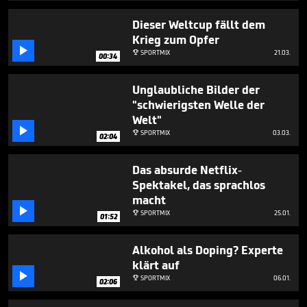
minutes,
6
Dieser Weltcup fällt dem
seconds
Krieg zum Opfer

SPORTMIX
21.03.

00:34
Unglaubliche Bilder der
"schwierigsten Welle der
Welt"

SPORTMIX
03.03.

02:04
Das absurde Netflix-
Spektakel, das sprachlos
macht

SPORTMIX
25.01.

01:52
Alkohol als Doping? Experte
klärt auf

SPORTMIX
06.01.

02:06