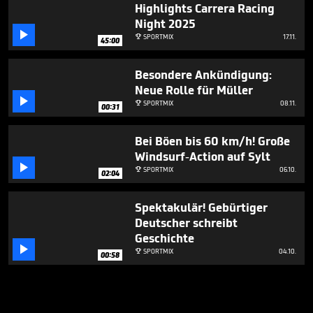
Highlights Carrera Racing
Night 2025

SPORTMIX
17.11.

45:00
Besondere Ankündigung:
Neue Rolle für Müller

SPORTMIX
08.11.

00:31
Bei Böen bis 60 km/h! Große
Windsurf-Action auf Sylt

SPORTMIX
06.10.

02:04
Spektakulär! Gebürtiger
Deutscher schreibt
Geschichte

SPORTMIX
04.10.

00:58