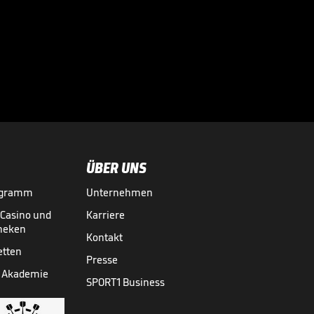
Der größte
Fanmarsch der
Vereinsgeschichte

16.04.
01:07
ÜBER UNS
ogramm
Unternehmen
-Casino und
Karriere
theken
Kontakt
etten
Presse
 Akademie
SPORT1 Business