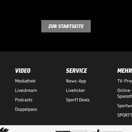
ZUR STARTSEITE
VIDEO
SERVICE
MEHR
Mediathek
News-App
TV-Pr
Livestream
Liveticker
Online
Spielo
Podcasts
Sport1 Deals
Sportw
Doppelpass
SPORT1