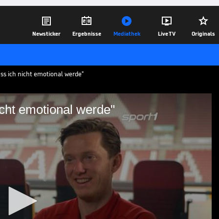





Newsticker
Ergebnisse
Mediathek
Live TV
Originals
ss ich nicht emotional werde"
cht emotional werde"
s ich nicht emotional
erreich wieder zu einer
en Anteil hatte Michael Gregoritsch mit
 Herzegowina. Der Stürmer vom FC
r sein.