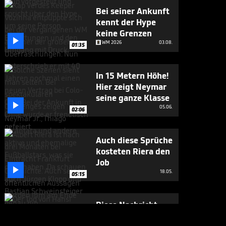
Bei seiner Ankunft
kennt der Hype
keine Grenzen

WM 2026
03.08.
01:35
In 15 Metern Höhe!
Hier zeigt Neymar
seine ganze Klasse

05.06.
02:06
Auch diese Sprüche
kosteten Riera den
Job

18.05.
05:15
Diese Nachricht
macht Löw sehr