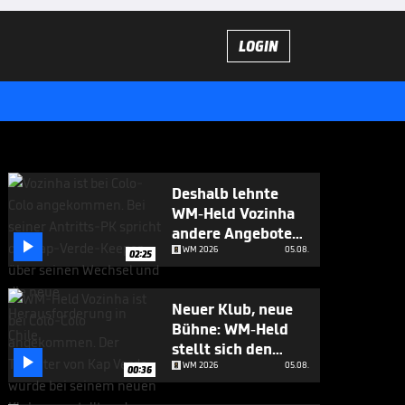
LOGIN
Deshalb lehnte
WM-Held Vozinha
andere Angebote

ab
WM 2026
05.08.
02:25
Neuer Klub, neue
Bühne: WM-Held
stellt sich den

Fragen
WM 2026
05.08.
00:36