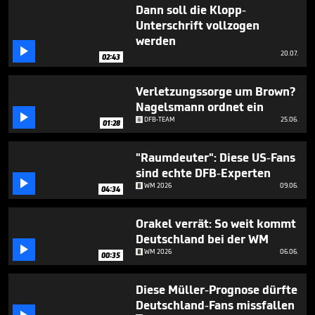
59
Dann soll die Klopp-
seconds
Unterschrift vollzogen
werden

20.07.
02:43
Verletzungssorge um Brown?
Nagelsmann ordnet ein

DFB-TEAM
25.06.
01:28
"Raumdeuter": Diese US-Fans
sind echte DFB-Experten

WM 2026
09.06.
04:34
Orakel verrät: So weit kommt
Deutschland bei der WM

WM 2026
06.06.
00:35
Diese Müller-Prognose dürfte
Deutschland-Fans missfallen