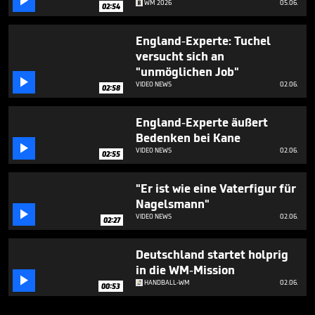

WM 2026
05.06.
02:54
England-Experte: Tuchel
versucht sich an
"unmöglichen Job"

VIDEO NEWS
02.06.
02:58
England-Experte äußert
Bedenken bei Kane

VIDEO NEWS
02.06.
02:55
"Er ist wie eine Vaterfigur für
Nagelsmann"

VIDEO NEWS
02.06.
02:27
Deutschland startet holprig
in die WM-Mission

HANDBALL-WM
02.06.
00:53