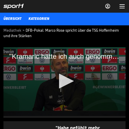


ÜBERSICHT
KATEGORIEN
Mediathek
>
DFB-Pokal: Marco Rose spricht über die TSG Hoffenheim
und ihre Stärken
"Kramaric hätte ich auch genommen" -
"Kramaric hätte ich auch genommen" - Rose adelt Hoffenheim
Rose adelt Hoffenheim
Marco Rose adelt die Spieler der TSG Hoffenheim und sieht einen
Gegner auf Augenhöhe.
DFB-POKAL
31.01.23
Union-Coach wird zum DJ -
die Spieler feiern ihn ab

BUNDESLIGA MEDIATHEK HIGHLIGHTS
05.08.
01:38
0
seconds
of
"Habe gefühlt mehr