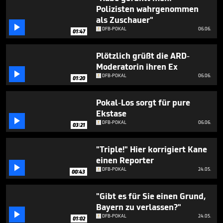
1
Polizisten wahrgenommen
minute,
als Zuschauer"
28

seconds
DFB-POKAL
06.06.
01:47
Plötzlich grüßt die ARD-
Moderatorin ihren Ex

DFB-POKAL
06.06.
01:20
Pokal-Los sorgt für pure
Ekstase

DFB-POKAL
06.06.
03:21
"Triple!" Hier korrigiert Kane
einen Reporter

DFB-POKAL
24.05.
00:43
"Gibt es für Sie einen Grund,
Bayern zu verlassen?"

DFB-POKAL
24.05.
01:02