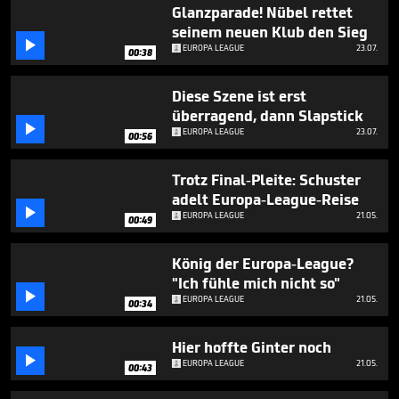
2
Glanzparade! Nübel rettet
minutes,
seinem neuen Klub den Sieg
13

EUROPA LEAGUE
23.07.
seconds
00:38
Diese Szene ist erst
überragend, dann Slapstick

EUROPA LEAGUE
23.07.
00:56
Trotz Final-Pleite: Schuster
adelt Europa-League-Reise

EUROPA LEAGUE
21.05.
00:49
König der Europa-League?
"Ich fühle mich nicht so"

EUROPA LEAGUE
21.05.
00:34
Hier hoffte Ginter noch

EUROPA LEAGUE
21.05.
00:43