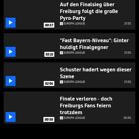
Auf den Finalsieg über
Freiburg folgt die große
Pyro-Party

EUROPA LEAGUE
21.05.
00:57
"Fast Bayern-Niveau": Ginter
huldigt Finalgegner

EUROPA LEAGUE
21.05.
02:22
Schuster hadert wegen dieser
Szene

EUROPA LEAGUE
21.05.
02:04
Finale verloren - doch
Freiburgs Fans feiern
trotzdem

EUROPA LEAGUE
20.05.
00:56