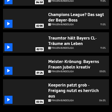

FRAUEN-BUNDESLIGA
11.05.
04:58
Champions League? Das sagt
der Bayer-Boss

FRAUEN-BUNDESLIGA
11.05.
02:06
Traumtor hält Bayers CL-
Träume am Leben

FRAUEN-BUNDESLIGA
11.05.
02:15
Meister-Krönung: Bayerns
Frauen jubeln kreativ

FRAUEN-BUNDESLIGA
09.05.
01:24
Keeperin patzt grob -
Freigang nutzt es herrlich
aus

FRAUEN-BUNDESLIGA
04.05.
02:34