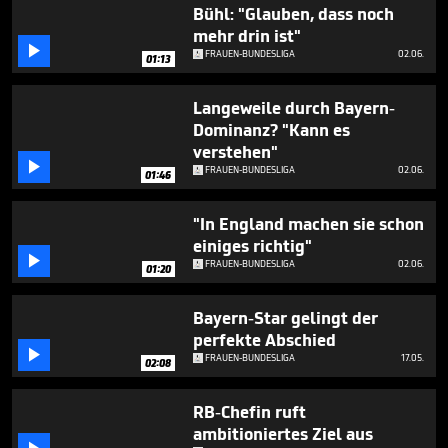
3
Bühl: "Glauben, dass noch
minutes,
mehr drin ist"
11

FRAUEN-BUNDESLIGA
02.06.
seconds
01:13
Langeweile durch Bayern-
Dominanz? "Kann es
verstehen"

FRAUEN-BUNDESLIGA
02.06.
01:46
"In England machen sie schon
einiges richtig"

FRAUEN-BUNDESLIGA
02.06.
01:20
Bayern-Star gelingt der
perfekte Abschied

FRAUEN-BUNDESLIGA
17.05.
02:08
RB-Chefin ruft
ambitioniertes Ziel aus