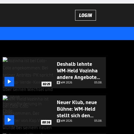
LOGIN
Deshalb lehnte
WM-Held Vozinha
andere Angebote

ab
WM 2026
05.08.
02:25
Neuer Klub, neue
Bühne: WM-Held
stellt sich den

Fragen
WM 2026
05.08.
00:36