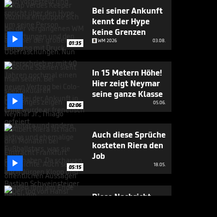
Bei seiner Ankunft
kennt der Hype
keine Grenzen

WM 2026
03.08.
01:35
In 15 Metern Höhe!
Hier zeigt Neymar
seine ganze Klasse

05.06.
02:06
Auch diese Sprüche
kosteten Riera den
Job

18.05.
05:15
Diese Nachricht
macht Löw sehr