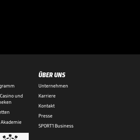
Der größte
Fanmarsch der
Vereinsgeschichte

16.04.
01:07
ÜBER UNS
ogramm
Unternehmen
-Casino und
Karriere
theken
Kontakt
etten
Presse
 Akademie
SPORT1 Business