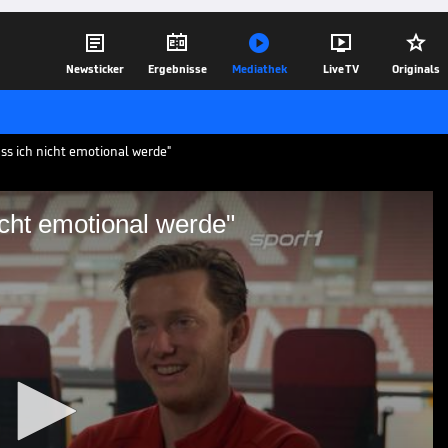





Newsticker
Ergebnisse
Mediathek
Live TV
Originals
ss ich nicht emotional werde"
cht emotional werde"
s ich nicht emotional
erreich wieder zu einer
en Anteil hatte Michael Gregoritsch mit
 Herzegowina. Der Stürmer vom FC
r sein.