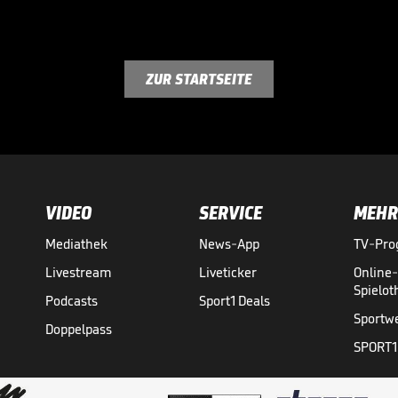
ZUR STARTSEITE
VIDEO
SERVICE
MEHR
Mediathek
News-App
TV-Pr
Livestream
Liveticker
Online
Spielo
Podcasts
Sport1 Deals
Sportw
Doppelpass
SPORT1