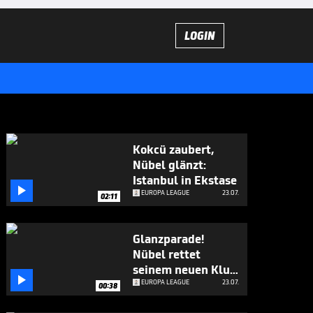
LOGIN
Kokcü zaubert,
Nübel glänzt:
Istanbul in Ekstase

EUROPA LEAGUE
23.07.
02:11
Glanzparade!
Nübel rettet
seinem neuen Klub

den Sieg
EUROPA LEAGUE
23.07.
00:38