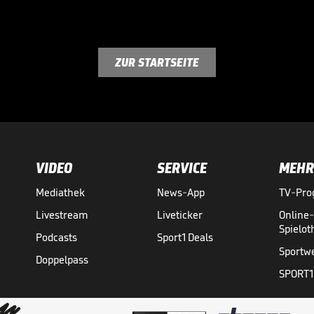
ZUR STARTSEITE
VIDEO
SERVICE
MEHR
Mediathek
News-App
TV-Pr
Livestream
Liveticker
Online
Spielo
Podcasts
Sport1 Deals
Sportw
Doppelpass
SPORT1