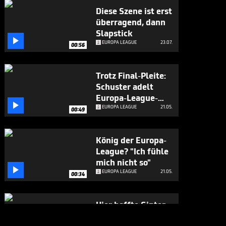
Diese Szene ist erst
überragend, dann
Slapstick

EUROPA LEAGUE
23.07.
00:56
Trotz Final-Pleite:
Schuster adelt
Europa-League-

Reise
EUROPA LEAGUE
21.05.
00:49
König der Europa-
League? "Ich fühle
mich nicht so"

EUROPA LEAGUE
21.05.
00:34
Hier hoffte Ginter
noch

EUROPA LEAGUE
21.05.