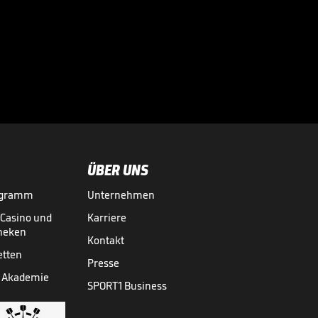
doch Freiburgs
Fans feiern

trotzdem
EUROPA LEAGUE
20.05.
00:56
ÜBER UNS
ogramm
Unternehmen
-Casino und
Karriere
theken
Kontakt
etten
Presse
 Akademie
SPORT1 Business