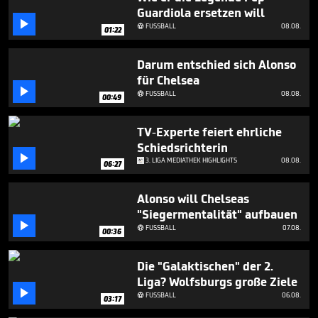
seconds
Guardiola ersetzen will

FUSSBALL
08.08.

01:22
Darum entschied sich Alonso
für Chelsea

FUSSBALL
08.08.

00:49
TV-Experte feiert ehrliche
Schiedsrichterin

3. LIGA MEDIATHEK HIGHLIGHTS
08.08.
06:27
Alonso will Chelseas
"Siegermentalität" aufbauen

FUSSBALL
07.08.

00:36
Die "Galaktischen" der 2.
Liga? Wolfsburgs große Ziele

FUSSBALL
06.08.

03:17