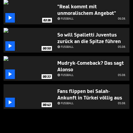
"Real kommt mit
unmoralischem Angebot"

FUSSBALL
06.08.

02:26
So will Spalletti Juventus
zurück an die Spitze führen

FUSSBALL
05.08.

00:50
Mudryk-Comeback? Das sagt
Alonso

FUSSBALL
05.08.

00:33
Fans flippen bei Salah-
Ankunft in Türkei völlig aus

FUSSBALL
05.08.

00:43