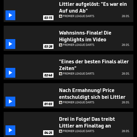
minutes,
Littler aufgelöst: "Es war ein
43
Auf und Ab"
seconds

PREMIER LEAGUE DARTS
28.05.
03:15
Wahnsinns-Finale! Die
Highlights im Video

PREMIER LEAGUE DARTS
28.05.
03:28
"Eines der besten Finals aller
Zeiten"

PREMIER LEAGUE DARTS
28.05.
02:46
Nach Ermahnung! Price
entschuldigt sich bei Littler

PREMIER LEAGUE DARTS
28.05.
01:03
Drei in Folge! Das treibt
Littler am Finaltag an

PREMIER LEAGUE DARTS
28.05.
04:25