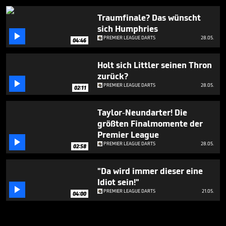
Traumfinale? Das wünscht
sich Humphries

PREMIER LEAGUE DARTS
28.05.
04:46
Holt sich Littler seinen Thron
zurück?

PREMIER LEAGUE DARTS
28.05.
02:11
Taylor-Neundarter! Die
größten Finalmomente der
Premier League

PREMIER LEAGUE DARTS
28.05.
02:58
"Da wird immer dieser eine
Idiot sein!"

PREMIER LEAGUE DARTS
21.05.
04:00