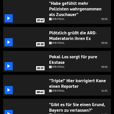
minute,
"Habe gefühlt mehr
51
Polizisten wahrgenommen
seconds
als Zuschauer"

DFB-POKAL
06.06.
01:47
Plötzlich grüßt die ARD-
Moderatorin ihren Ex

DFB-POKAL
06.06.
01:20
Pokal-Los sorgt für pure
Ekstase

DFB-POKAL
06.06.
03:21
"Triple!" Hier korrigiert Kane
einen Reporter

DFB-POKAL
24.05.
00:43
"Gibt es für Sie einen Grund,
Bayern zu verlassen?"