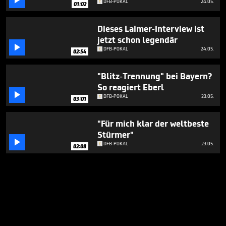

DFB-POKAL
24.05.
01:02
Dieses Laimer-Interview ist
jetzt schon legendär

DFB-POKAL
24.05.
02:54
"Blitz-Trennung" bei Bayern?
So reagiert Eberl

DFB-POKAL
23.05.
03:01
"Für mich klar der weltbeste
Stürmer"

DFB-POKAL
23.05.
02:08