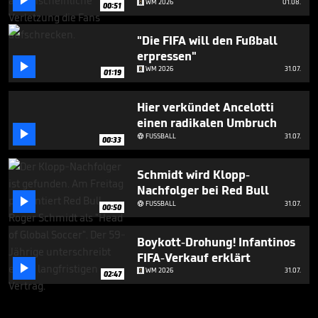

WM 2026
01.08.
00:51
"Die FIFA will den Fußball
erpressen"

WM 2026
31.07.
01:19
Hier verkündet Ancelotti
einen radikalen Umbruch

FUSSBALL
31.07.

00:33
Schmidt wird Klopp-
Nachfolger bei Red Bull

FUSSBALL
31.07.

00:50
Boykott-Drohung! Infantinos
FIFA-Verkauf erklärt

WM 2026
31.07.
02:47