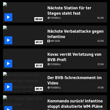
minutes,
5
Nächste Station für ter
seconds
Stegen steht fest

FUSSBALL
04.08.

00:40
Nächste Verbalattacke gegen
Infantino

WM 2026
02.08.
01:37
Kovac verrät Verletzung von
BVB-Profi

FUSSBALL
01.08.

01:15
Der BVB-Schreckmoment im
Video

FUSSBALL
01.08.

05:11
Kommando zurück! Infantino
stoppt diskutierte WM-Pläne