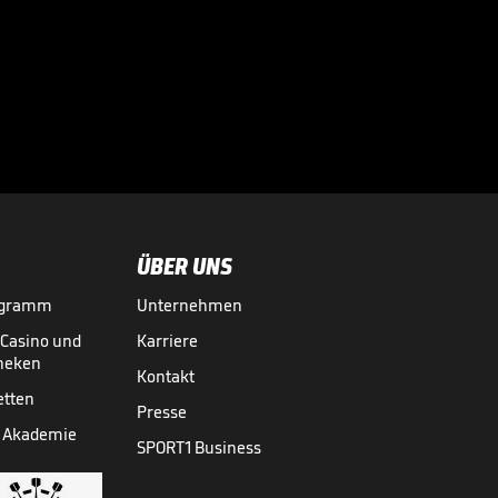
"Für mich klar der
weltbeste
Stürmer"

DFB-POKAL
23.05.
02:08
ÜBER UNS
ogramm
Unternehmen
-Casino und
Karriere
theken
Kontakt
etten
Presse
 Akademie
SPORT1 Business