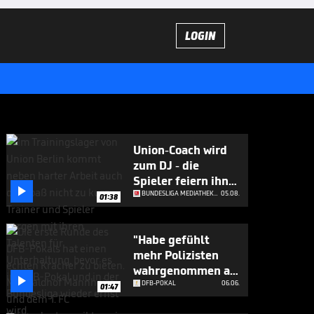
LOGIN
Union-Coach wird
zum DJ - die
Spieler feiern ihn

ab
BUNDESLIGA MEDIATHEK HIGHLIGHTS
05.08.
01:38
"Habe gefühlt
mehr Polizisten
wahrgenommen als

Zuschauer"
DFB-POKAL
06.06.
01:47