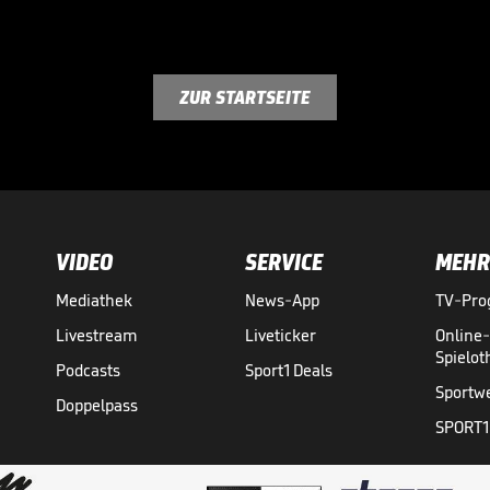
ZUR STARTSEITE
VIDEO
SERVICE
MEHR
Mediathek
News-App
TV-Pr
Livestream
Liveticker
Online
Spielo
Podcasts
Sport1 Deals
Sportw
Doppelpass
SPORT1