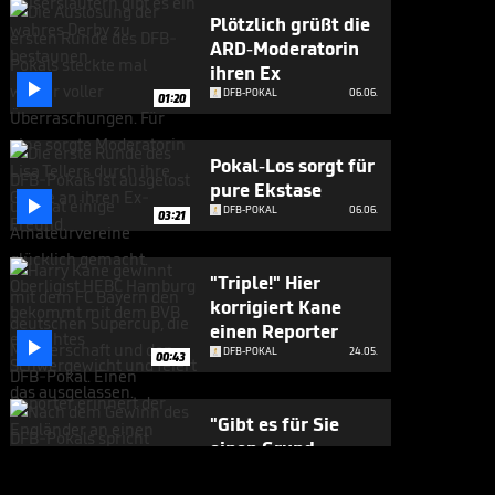
Plötzlich grüßt die
ARD-Moderatorin
ihren Ex

DFB-POKAL
06.06.
01:20
Pokal-Los sorgt für
pure Ekstase

DFB-POKAL
06.06.
03:21
"Triple!" Hier
korrigiert Kane
einen Reporter

DFB-POKAL
24.05.
00:43
"Gibt es für Sie
einen Grund,
Bayern zu

DFB-POKAL
24.05.