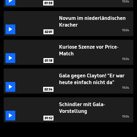

19.04.
01:59
Novum im niederländischen
Kracher

19.04.
02:01
Kuriose Szenze vor Price-
Match

19.04.
01:18
Gala gegen Clayton! "Er war
heute einfach nicht da"

19.04.
02:34
Schindler mit Gala-
Vorstellung

19.04.
01:52