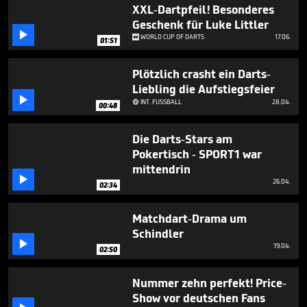
2
XXL-Dartpfeil! Besonderes
minutes,
Geschenk für Luke Littler
54

WORLD CUP OF DARTS
17.06.
seconds
01:51
Plötzlich crasht ein Darts-
Liebling die Aufstiegsfeier

INT. FUSSBALL
28.04.

00:48
Die Darts-Stars am
Pokertisch - SPORT1 war
mittendrin

26.04.
02:34
Matchdart-Drama um
Schindler

19.04.
02:50
Nummer zehn perfekt! Price-
Show vor deutschen Fans