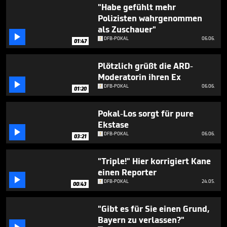
56
"Habe gefühlt mehr
seconds
Polizisten wahrgenommen
als Zuschauer"

DFB-POKAL
06.06.
01:47
Plötzlich grüßt die ARD-
Moderatorin ihren Ex

DFB-POKAL
06.06.
01:20
Pokal-Los sorgt für pure
Ekstase

DFB-POKAL
06.06.
03:21
"Triple!" Hier korrigiert Kane
einen Reporter

DFB-POKAL
24.05.
00:43
"Gibt es für Sie einen Grund,
Bayern zu verlassen?"