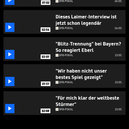

DFB-POKAL
24.05.
01:02
Dieses Laimer-Interview ist
jetzt schon legendär

DFB-POKAL
24.05.
02:54
"Blitz-Trennung" bei Bayern?
So reagiert Eberl

DFB-POKAL
23.05.
03:01
"Wir haben nicht unser
bestes Spiel gezeigt"

DFB-POKAL
23.05.
01:51
"Für mich klar der weltbeste
Stürmer"

DFB-POKAL
23.05.
02:08